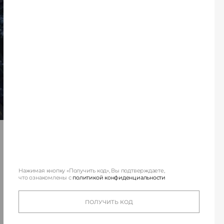
для 
Нажимая кнопку «Получить код», Вы подтверждаете,
что ознакомлены с
политикой конфиденциальности
Один из ведущих з
ПОЛУЧИТЬ КОД