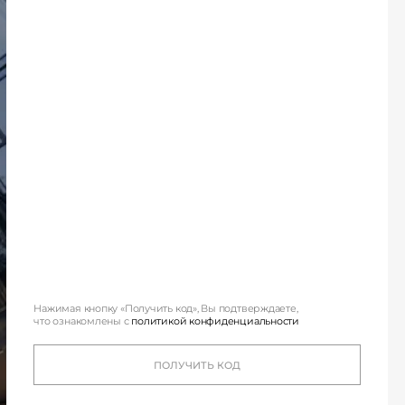
для 
Нажимая кнопку «Получить код», Вы подтверждаете,
что ознакомлены с
политикой конфиденциальности
Один из ведущих з
ПОЛУЧИТЬ КОД