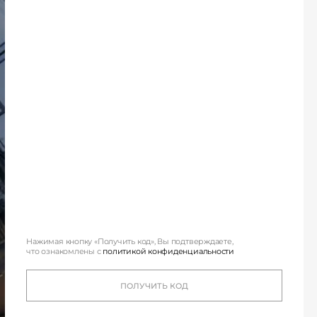
для 
Нажимая кнопку «Получить код», Вы подтверждаете,
что ознакомлены с
политикой конфиденциальности
Один из ведущих з
ПОЛУЧИТЬ КОД